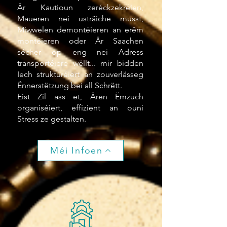
Är Kautioun zeréckzekréien,
Maueren nei usträiche musst,
Miwwelen demontéieren an erëm
montéieren oder Är Saachen
sécher op eng nei Adress
transportéiere wëllt... mir bidden
Iech strukturéiert an zouverlässeg
Ënnerstëtzung bei all Schrëtt.
Eist Zil ass et, Ären Ëmzuch
organiséiert, effizient an ouni
Stress ze gestalten.
Méi Infoen