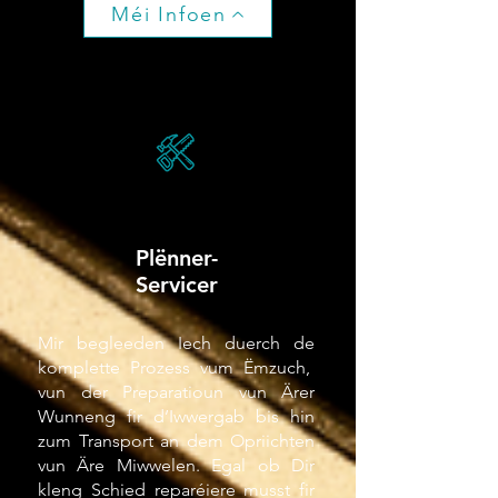
Méi Infoen
Plënner-
Servicer
Mir begleeden Iech duerch de
komplette Prozess vum Ëmzuch,
vun der Preparatioun vun Ärer
Wunneng fir d’Iwwergab bis hin
zum Transport an dem Opriichten
vun Äre Miwwelen. Egal ob Dir
kleng Schied reparéiere musst fir