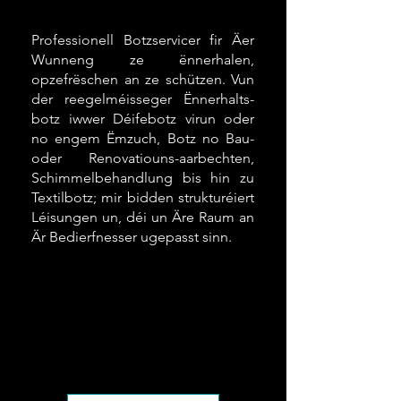
Professionell Botzservicer fir Äer
Wunneng ze ënnerhalen,
opzefrëschen an ze schützen. Vun
der reegelméisseger Ënnerhalts-
botz iwwer Déifebotz virun oder
no engem Ëmzuch, Botz no Bau-
oder Renovatiouns-aarbechten,
Schimmelbehandlung bis hin zu
Textilbotz; mir bidden strukturéiert
Léisungen un, déi un Äre Raum an
Är Bedierfnesser ugepasst sinn.