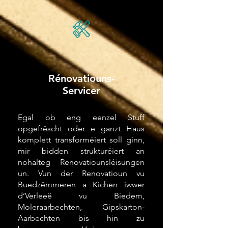
Rénovatiouns-
Servicer
Egal ob eng eenzel Stuff
opgefrëscht oder e ganzt Haus
komplett transforméiert soll ginn,
mir bidden strukturéiert an
nohalteg Renovatiounsléisungen
un. Vun der Renovatioun vu
Buedzëmmeren a Kichen iwwer
d’Verleeë vu Biedem,
Moleraarbechten, Gipskarton-
Aarbechten bis hin zu