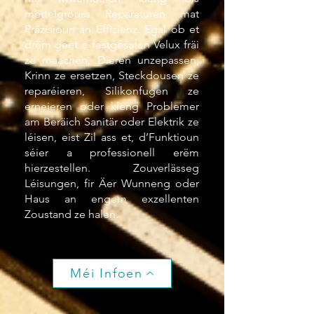
mëttelgrouss Reparaturen mat
Präzisioun an Effizienz. Egal ob et
drëm geet e festgesaten Velux fräi
ze maachen, Dieren unzepassen,
Krinn ze ersetzen, Steckdousen ze
reparéieren, Silikonfugen ze
erneieren oder kleng Problemer
am Beräich Sanitär oder Elektrik ze
léisen, eist Zil ass et, d’Funktioun
séier a professionell erëm
hierzestellen. Zouverlässeg
Léisungen, fir Äer Wunneng oder
Haus an engem exzellenten
Zoustand ze halen.
Méi Infoen