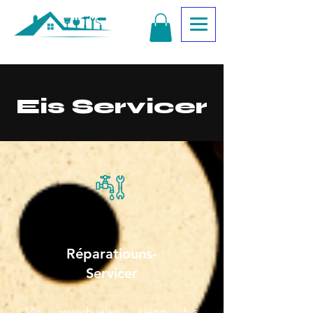
Eis Servicer
Réparatiouns-
Servicer
Mir iwwerhuelen kleng bis