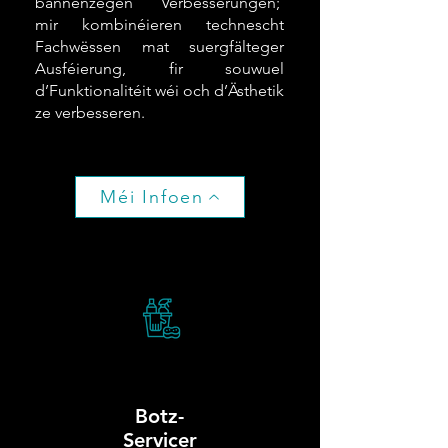
bannenzegen Verbesserungen;
mir kombinéieren technescht
Fachwëssen mat suergfälteger
Ausféierung, fir souwuel
d’Funktionalitéit wéi och d’Ästhetik
ze verbesseren.
Méi Infoen
Botz-
Servicer