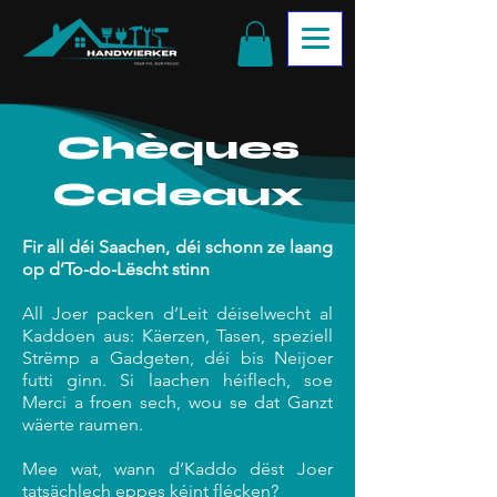
Chèques
Cadeaux
Fir all déi Saachen, déi schonn ze laang
op d’To-do-Lëscht stinn
All Joer packen d’Leit déiselwecht al
Kaddoen aus: Käerzen, Tasen, speziell
Strëmp a Gadgeten, déi bis Neijoer
futti ginn. Si laachen héiflech, soe
Merci a froen sech, wou se dat Ganzt
wäerte raumen.
Mee wat, wann d’Kaddo dëst Joer
tatsächlech eppes kéint flécken?