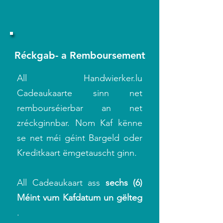
Réckgab- a Remboursement
All Handwierker.lu
Cadeaukaarte sinn net
rembourséierbar an net
zréckginnbar. Nom Kaf kënne
se net méi géint Bargeld oder
Kreditkaart ëmgetauscht ginn.
All Cadeaukaart ass
sechs (6)
Méint vum Kafdatum un gëlteg
.