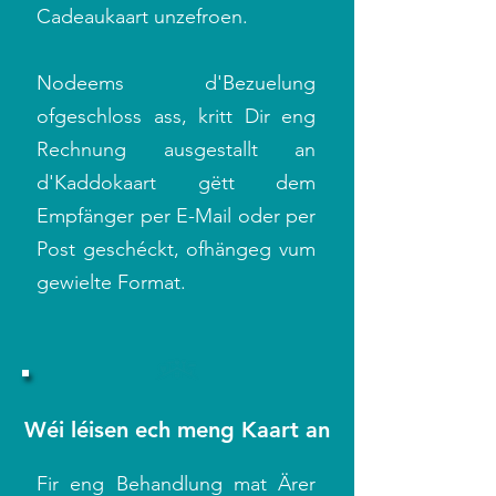
Cadeaukaart unzefroen.
Nodeems d'Bezuelung
ofgeschloss ass, kritt Dir eng
Rechnung ausgestallt an
d'Kaddokaart gëtt dem
Empfänger per E-Mail oder per
Post geschéckt, ofhängeg vum
gewielte Format.
Wéi léisen ech meng Kaart an
Fir eng Behandlung mat Ärer