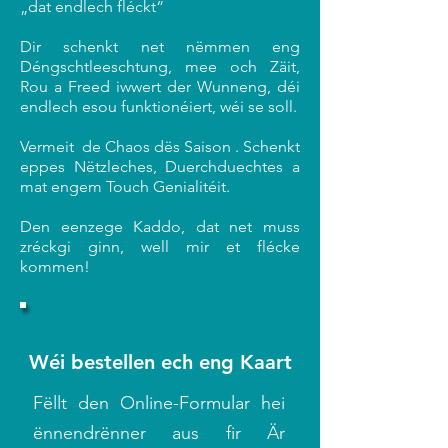
„dat endlech fléckt“
Dir schenkt net nëmmen eng
Déngschtleeschtung, mee och Zäit,
Rou a Freed iwwert der Wunneng, déi
endlech esou funktionéiert, wéi se soll.
Vermeit de Chaos dës Saison . Schenkt
eppes Nëtzleches, Duerchduechtes a
mat engem Touch Genialitéit.
Den eenzege Kaddo, dat net muss
zréckgi ginn, well mir et flécke
kommen!
Wéi bestellen ech eng Kaart
Fëllt den Online-Formular hei
ënnendrënner aus fir Är