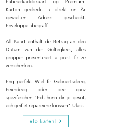
Pabeierkaddokaart op Premium-
Karton gedréckt a direkt un Är
gewielten Adress geschéckt.
Enveloppe abegraff.
All Kaart enthält de Betrag an den
Datum vun der Gültegkeet, alles
propper presentéiert a prett fir ze
verschenken.
Eng perfekt Wiel fir Gebuertsdeeg,
Feierdeeg oder dee ganz
spezifeschen "Ech hunn dir jo gesot,
ech géif et reparéiere loossen"-Ulass.
elo kafen!