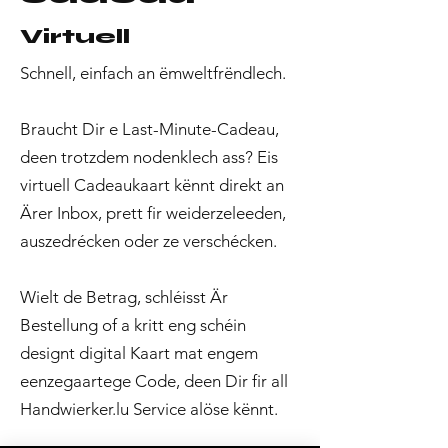
Virtuell
Schnell, einfach an ëmweltfrëndlech.
Braucht Dir e Last-Minute-Cadeau,
deen trotzdem nodenklech ass? Eis
virtuell Cadeaukaart kënnt direkt an
Ärer Inbox, prett fir weiderzeleeden,
auszedrécken oder ze verschécken.
Wielt de Betrag, schléisst Är
Bestellung of a kritt eng schéin
designt digital Kaart mat engem
eenzegaartege Code, deen Dir fir all
Handwierker.lu Service alöse kënnt.