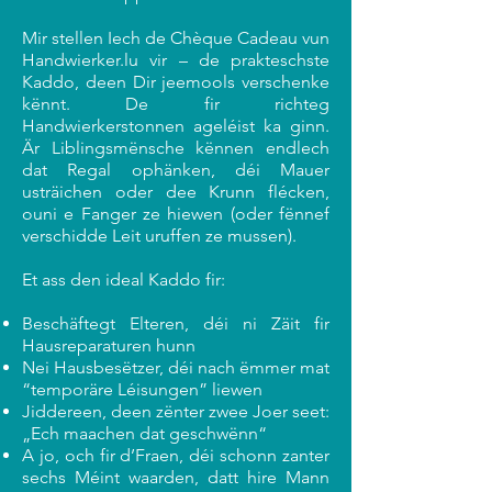
Mir stellen Iech de Chèque Cadeau vun
Handwierker.lu vir – de prakteschste
Kaddo, deen Dir jeemools verschenke
kënnt. De fir richteg
Handwierkerstonnen ageléist ka ginn.
Är Liblingsmënsche kënnen endlech
dat Regal ophänken, déi Mauer
usträichen oder dee Krunn flécken,
ouni e Fanger ze hiewen (oder fënnef
verschidde Leit uruffen ze mussen).
Et ass den ideal Kaddo fir:
Beschäftegt Elteren, déi ni Zäit fir
Hausreparaturen hunn
Nei Hausbesëtzer, déi nach ëmmer mat
“temporäre Léisungen” liewen
Jiddereen, deen zënter zwee Joer seet:
„Ech maachen dat geschwënn“
A jo, och fir d’Fraen, déi schonn zanter
sechs Méint waarden, datt hire Mann