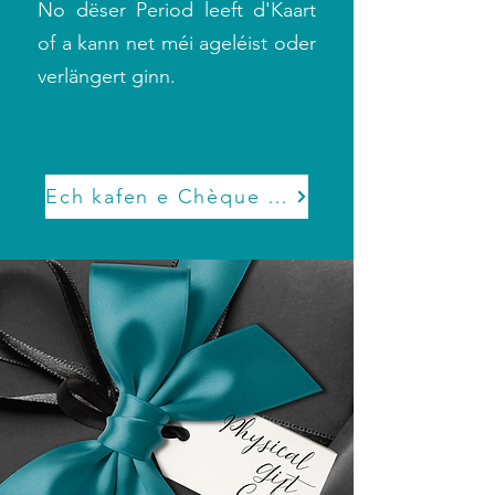
No dëser Period leeft d'Kaart
of a kann net méi ageléist oder
verlängert ginn.
Ech kafen e Chèque Cadeau