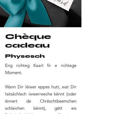
Chèque
cadeau
Physesch
Eng richteg Kaart fir e richtege
Moment.
Wann Dir léiwer eppes hutt, wat Dir
tatsächlech iwwerreeche kënnt (oder
ënnert de Chrëschtbeemchen
schleichen kënnt), gëtt eis