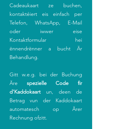
Cadeaukaart ze buchen,
kontaktéiert eis einfach per
Telefon, WhatsApp, E-Mail
oder iwwer eise
Kontaktformular hei
ënnendrënner a bucht Är
Behandlung.
Gitt w.e.g. bei der Buchung
Äre
spezielle Code fir
d'Kaddokaart
un, deen de
Betrag vun der Kaddokaart
automatesch op Ärer
Rechnung ofzitt.