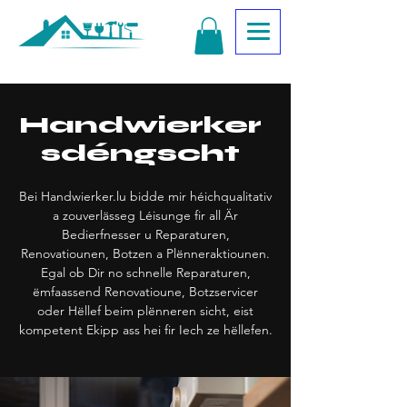
Handwierker
sdéngscht
Bei Handwierker.lu bidde mir héichqualitativ
a zouverlässeg Léisunge fir all Är
Bedierfnesser u Reparaturen,
Renovatiounen, Botzen a Plënneraktiounen.
Egal ob Dir no schnelle Reparaturen,
ëmfaassend Renovatioune, Botzservicer
oder Hëllef beim plënneren sicht, eist
kompetent Ekipp ass hei fir Iech ze hëllefen.