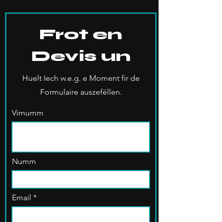
Frot en
Devis un
Huelt Iech w.e.g. e Moment fir de
Formulaire auszefëllen.
Virnumm
Numm
Email