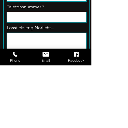
Telefonsnummer
Losst eis eng Noriicht...
Phone
Email
Facebook
Stad / Duerf
Upload File
Upload supported file (Max 15MB)
Verschécken