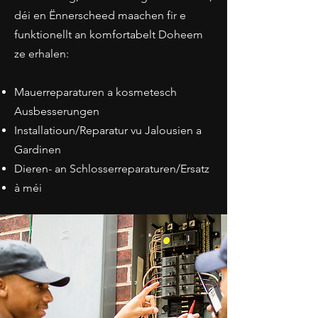
déi en Ënnerscheed maachen fir e
funktionellt an komfortabelt Doheem
ze erhalen:
Mauerreparaturen a kosmetesch
Ausbesserungen
Installatioun/Reparatur vu Jalousien a
Gardinen
Dieren- an Schlosserreparaturen/Ersatz
à méi