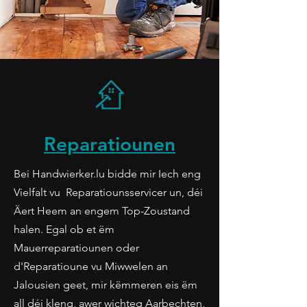
Reparatiounen
Bei Handwierker.lu bidde mir Iech eng
Vielfalt vu Reparatiounsservicer un, déi
Äert Heem an engem Top-Zoustand
halen. Egal ob et ëm
Mauerreparatiounen oder
d'Reparatioune vu Miwwelen an
Jalousien geet, mir këmmeren eis ëm
all déi kleng, awer wichteg Aarbechten,