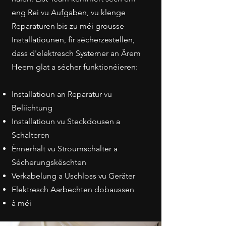
eng Rei vu Aufgaben, vu klenge
Reparaturen bis zu méi grousse
Installatiounen, fir sécherzestellen,
dass d'elektresch Systemer an Ärem
Heem glat a sécher funktionéieren:
Installatioun an Reparatur vu
Beliichtung
Installatioun vu Steckdousen a
Schalteren
Ënnerhalt vu Stroumschalter a
Sécherungskëschten
Verkabelung a Uschloss vu Geräter
Elektresch Aarbechten dobaussen
à méi