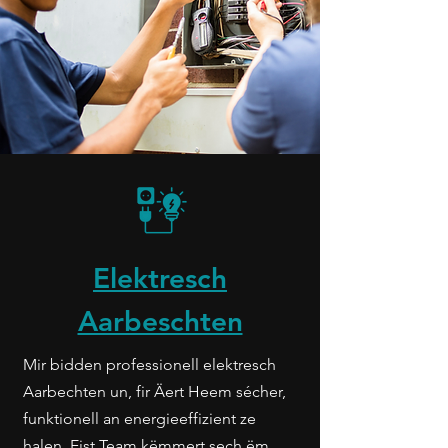
Elektresch
Aarbeschten
Mir bidden professionell elektresch
Aarbechten un, fir Äert Heem sécher,
funktionell an energieeffizient ze
halen. Eist Team këmmert sech ëm