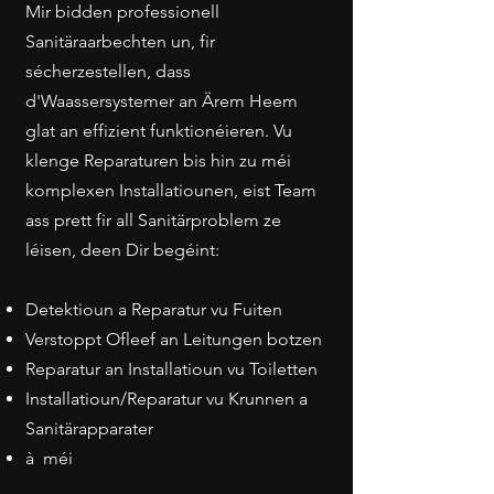
Mir bidden professionell
Sanitäraarbechten un, fir
sécherzestellen, dass
d'Waassersystemer an Ärem Heem
glat an effizient funktionéieren. Vu
klenge Reparaturen bis hin zu méi
komplexen Installatiounen, eist Team
ass prett fir all Sanitärproblem ze
léisen, deen Dir begéint:
Detektioun a Reparatur vu Fuiten
Verstoppt Ofleef an Leitungen botzen
Reparatur an Installatioun vu Toiletten
Installatioun/Reparatur vu Krunnen a
Sanitärapparater
à méi