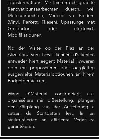
Transformatioun. Mir féieren och gezielte
Renovatiounsaarbechten duerch, wéi
Moleraarbechten, Verleeë vu Biedem
(Vinyl, Parkett, Fliesen), Upassunge mat
Gipskarton oder elektresch
Modifikatiounen.
No der Visite op der Plaz an der
Akzeptanz vum Devis kënnen d’Clienten
entweder hiert eegent Material liwweren
oder mir proposéieren dräi suergfälteg
ausgewielte Materialoptiounen an hirem
Budgetberäich un.
Wann d’Material confirméiert ass,
organiséiere mir d’Bestellung, plangen
den Zäitplang vun der Ausféierung a
setzen de Startdatum fest, fir en
strukturéierten an effiziente Verlaf ze
garantéieren.