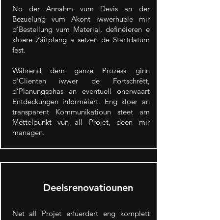
No der Annahm vum Devis an der
Bezuelung vum Akont iwwerhuele mir
d’Bestellung vum Material, definéieren e
kloere Zäitplang a setzen de Startdatum
fest.
Während dem ganze Prozess ginn
d’Clienten iwwer de Fortschrëtt,
d’Planungsphas an eventuell onerwaart
Entdeckungen informéiert. Eng kloer an
transparent Kommunikatioun steet am
Mëttelpunkt vun all Projet, deen mir
managen.
Deelsrenovatiounen
Net all Projet erfuerdert eng komplett