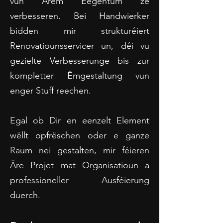
vun Ärem Eegentum ze
verbesseren. Bei Handwierker
bidden mir strukturéiert
Renovatiounsservicer un, déi vu
gezielte Verbesserunge bis zur
kompletter Ëmgestaltung vun
enger Stuff reechen.
Egal ob Dir en eenzelt Element
wëllt opfrëschen oder e ganze
Raum nei gestalten, mir féieren
Äre Projet mat Organisatioun a
professioneller Ausféierung
duerch.