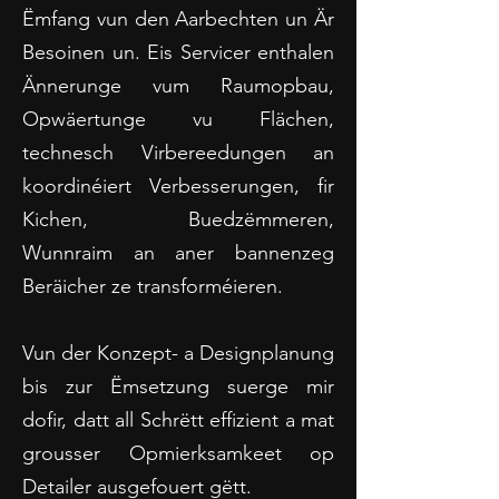
Ëmfang vun den Aarbechten un Är
Besoinen un. Eis Servicer enthalen
Ännerunge vum Raumopbau,
Opwäertunge vu Flächen,
technesch Virbereedungen an
koordinéiert Verbesserungen, fir
Kichen, Buedzëmmeren,
Wunnraim an aner bannenzeg
Beräicher ze transforméieren.
Vun der Konzept- a Designplanung
bis zur Ëmsetzung suerge mir
dofir, datt all Schrëtt effizient a mat
grousser Opmierksamkeet op
Detailer ausgefouert gëtt.