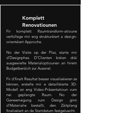
Komplett
Renovatiounen
Fir komplett Raumtransform-atioune
verfollege mir eng strukturéiert a design-
orientéiert Approche.
No der Visite op der Plaz, starte mir
d’Designphas. D’Clienten kréien dräi
ausgewielte Materialoptiounen an hirem
Budgetberäich zur Auswiel.
Fir d’finalt Resultat besser visualiséieren ze
kënnen, erstelle mir e detailléierte 3D-
Modell an eng Video-Präsentatioun vum
nei geplangte Raum. No der
Geneemegung vum Design ginn
d’Materialie bestallt, den Zäitplang
finaliséiert an de Startdatum festgeluecht.