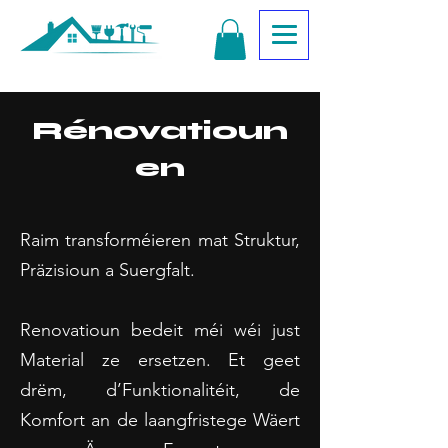
Rénovatioun
en
Raim transforméieren mat Struktur,
Präzisioun a Suergfalt.
Renovatioun bedeit méi wéi just
Material ze ersetzen. Et geet
drëm, d’Funktionalitéit, de
Komfort an de laangfristege Wäert