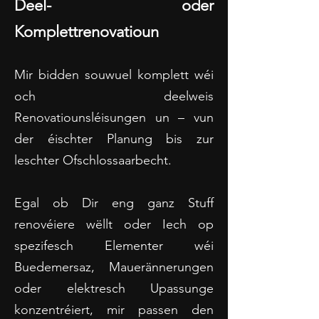
Deel- oder
Komplettrenovatioun
Mir bidden souwuel komplett wéi
och deelweis
Renovatiounsléisungen un – vun
der éischter Planung bis zur
leschter Ofschlossaarbecht.
Egal ob Dir eng ganz Stuff
renovéiere wëllt oder Iech op
spezifesch Elementer wéi
Buedemersaz, Mauerännerungen
oder elektresch Upassunge
konzentréiert, mir passen den