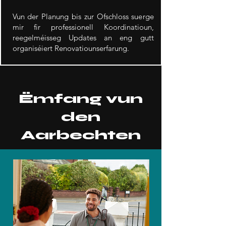
Vun der Planung bis zur Ofschloss suerge
mir fir professionell Koordinatioun,
reegelméisseg Updates an eng gutt
organiséiert Renovatiounserfarung.
Ëmfang vun
den
Aarbechten