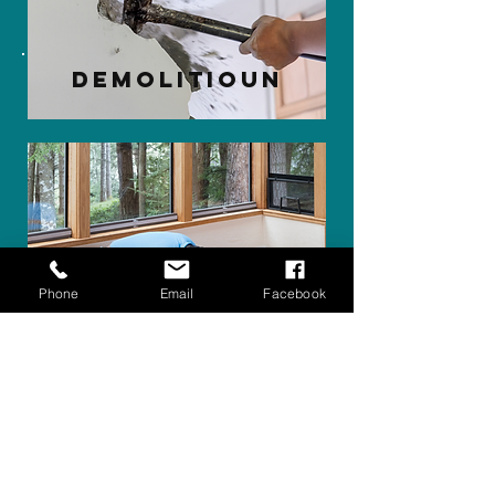
Demolitioun
Phone
Email
Facebook
vinyl