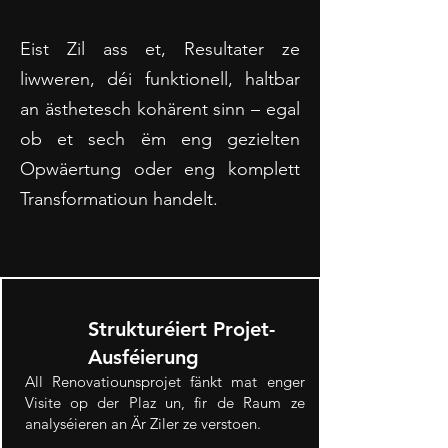
Eist Zil ass et, Resultater ze
liwweren, déi funktionell, haltbar
an ästhetesch kohärent sinn – egal
ob et sech ëm eng gezielten
Opwäertung oder eng komplett
Transformatioun handelt.
Strukturéiert Projet-
Ausféierung
All Renovatiounsprojet fänkt mat enger
Visite op der Plaz un, fir de Raum ze
analyséieren an Är Ziler ze verstoen.