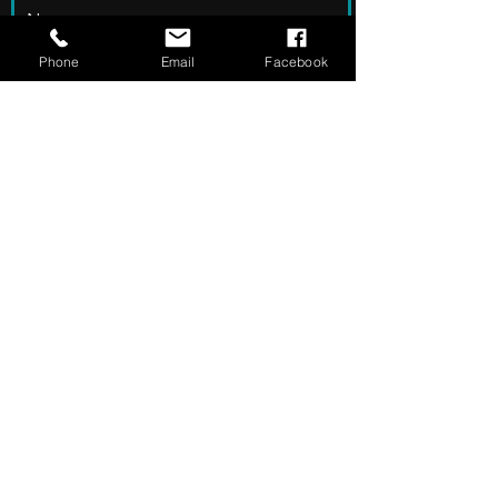
Nom
Phone
Email
Facebook
Email
Numéro de téléphone
Laissez-nous un message...
Envoyer