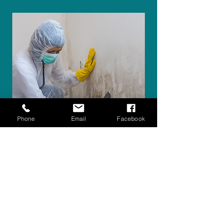
Phone
Email
Facebook
elimination de
moisissure