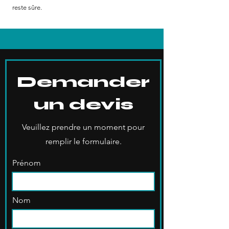
reste sûre.
Demander
un devis
Veuillez prendre un moment pour
remplir le formulaire.
Prénom
Nom